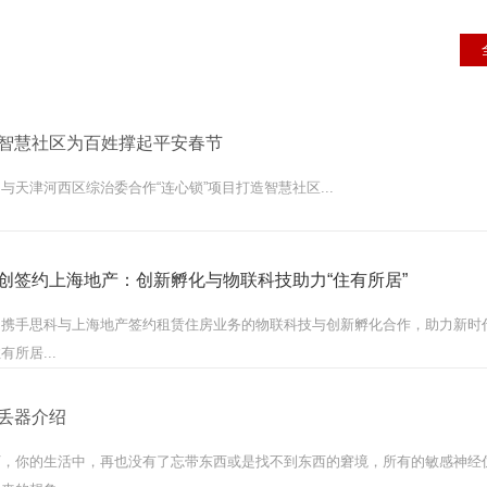
智慧社区为百姓撑起平安春节
与天津河西区综治委合作“连心锁”项目打造智慧社区...
创签约上海地产：创新孵化与物联科技助力“住有所居”
创携手思科与上海地产签约租赁住房业务的物联科技与创新孵化合作，助力新时
有所居...
丢器介绍
下，你的生活中，再也没有了忘带东西或是找不到东西的窘境，所有的敏感神经