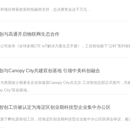
和项目将获政策和投融资支持，总决赛奖金达千万元...
创与高通开启物联网生态合作
公司发布《全球多模LTE loT解决方案生态手册》，工信智创旗下“云时”系列智
创与Canopy City共建双创基地 引领中美科创融合
与美国波士顿著名企业加速器Canopy City在北京·工信智创总部正式签约，
py City”双创基地...
智创工坊被认定为海淀区创业期科技型企业集中办公区
创旗下孵化器智创工坊，经海淀区创业期科技型企业集中办公区联席会审议，被
..