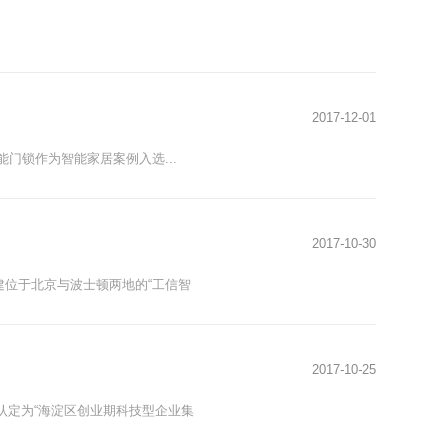
2017
-
12
-
01
能门锁作为智能家居案例入选...
2017
-
10
-
30
共建位于北京与波士顿两地的“工信智
2017
-
10
-
25
认定为“海淀区创业期科技型企业集