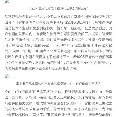
工业和信息化部电子信息司巡视员胡燕致辞
胡燕巡视员在致辞中指出，今年工业和信息化部联合国家发改委等部门
出台了《智能硬件产业创新发展专项行动(2016-2018年)》，智能硬件是
信息技术产业创新发展的新趋势、新引擎、新热点，也是大众创业、万
众创新的重要方向，智能硬件被寄予引领消费升级的巨大期望。智能硬
件通过与物联网、大数据、云计算等先进技术相结合，将成为传统消费
电子制造业转型升级的突破口，到2020年产业规模预计可突破万亿
元。“网络工坊”是CSIP顺应产业发展新趋势、响应国家双创战略，为智
能硬件产业的创新发展搭建的双创服务平台。希望CSIP能够结合部属事
业单位的资源优势，联合国内优势地区，建设更多地方性的“双创”平台，
为繁荣国内智能硬件创业创新环境发挥更大作用。
工业和信息化部软件与集成电路促进中心主任卢山做主题演讲
卢山主任详细阐述了“网络工坊”的定位、设计理念和未来发展方向。他指
出，云计算、大数据、物联网以及人工智能风起云涌的背后，核心是智
能硬件的强力支撑。在软硬件深度融合的大趋势下，智能硬件已由过去
的封闭体系转变成开放的系统，需大量技术、服务模式的创新。为让创
业者更快地起步，“网络工坊”将汇聚产业的资源和服务，聚焦于智能硬件