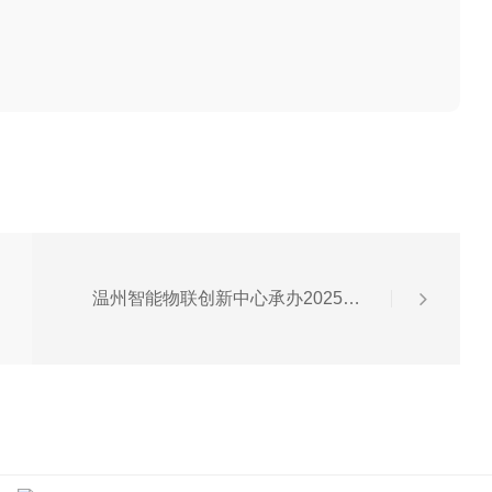
温州智能物联创新中心承办2025年“全国科技工作者日”鹿城主场活动启动仪式暨人工智能服务创新温州系列活动圆满落幕