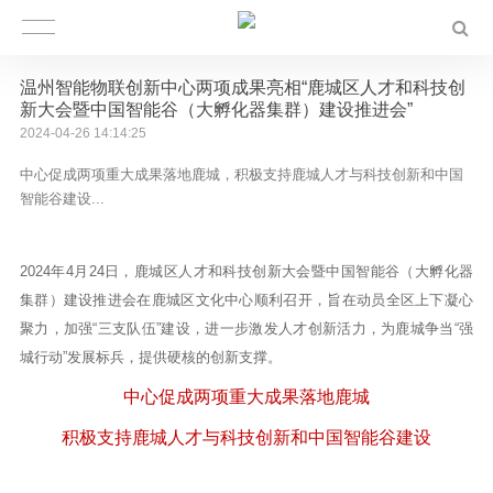
温州智能物联创新中心两项成果亮相“鹿城区人才和科技创
新大会暨中国智能谷（大孵化器集群）建设推进会”
2024-04-26 14:14:25
中心促成两项重大成果落地鹿城，积极支持鹿城人才与科技创新和中国
智能谷建设...
2024年4月24日，鹿城区人才和科技创新大会暨中国智能谷（大孵化器
集群）建设推进会在鹿城区文化中心顺利召开，旨在动员全区上下凝心
聚力，加强“三支队伍”建设，进一步激发人才创新活力，为鹿城争当“强
城行动”发展标兵，提供硬核的创新支撑。
中心促成两项重大成果落地鹿城
积极支持鹿城人才与科技创新和中国智能谷建设